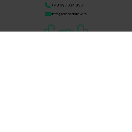
+48 697 034 830
info@domaslaw.pl
REGULAMIN
Korzystająć z obiektu akceptujesz