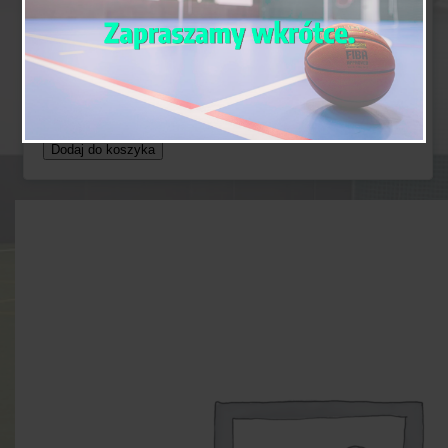
Obiektu
0.00
zł
ilość
Rezerwacja
Obiektu
Dodaj do koszyka