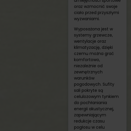
umiejętności sportowe
oraz wzmocnić swoje
ciało przed przyszłymi
wyzwaniami.
Wyposażona jest w
systemy grzewcze,
wentylacje oraz
klimatyzację, dzięki
czemu można grać
komfortowo,
niezależnie od
zewnętrznych
warunków
pogodowych. Sufity
sali pokryte są
celulozowym tynkiem
do pochłaniania
energii akustycznej,
zapewniającym
redukcje czasu
pogłosu w celu