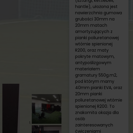
(sztangi, kettlebell,
hantle), ułożona jest
nawierzchnia gumowa
grubości 30mm na
20mm matach
amortyzujących z
pianki poliuretanowej
wtórnie spienionej
R200, oraz maty
pokryte matowym,
antypoślizgowym
materiałem
gramatury 550g.m2,
pod którym mamy
40mm pianki EVA, oraz
20mm pianki
poliuretanowej wtórnie
spienionej R200. To
znakomita okazja dla
osób
zainteresowanych
ćwiczeniami