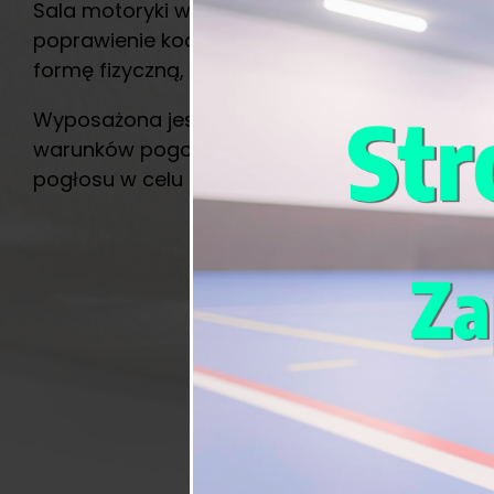
Sala motoryki wyposażona jest wielofunkcyjny
poprawienie koordynacji ruchowej, zręczności, 
formę fizyczną, ale także zwiększyć swoje um
Wyposażona jest w systemy grzewcze, wentylac
warunków pogodowych. Sufity sali pokryte są 
pogłosu w celu zmniejszenia hałasu, i popraw