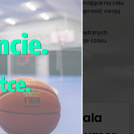
można tam wykonywać ćwiczenia mające na celu
. W ten sposób można nie tylko poprawić swoją
zed przyszłymi wyzwaniami.
omfortowo, niezależnie od zewnętrznych
stycznej, zapewniającym redukcje czasu
Sala