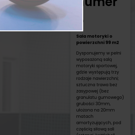
numer
5
Sala motoryki o
powierzchni 99 m2
Dysponujemy w pełni
wyposażoną salą
motoryki sportowej,
gdzie występują trzy
rodzaje nawierzchni;
sztuczna trawa bez
zasypowej (bez
granulatu gumowego)
grubości 30mm,
ułożona na 20mm
matach
amortyzujących, pod
częścią siłową sali