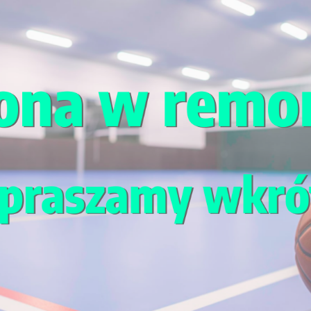
 sprzęt, urządzenia i akcesoria, co oznacza, że 
równowagi, precyzji i szybkości reakcji, oraz siły
iejętności sportowe oraz wzmocnić swoje ciało pr
je oraz klimatyzację, dzięki czemu można grać k
celulozowym tynkiem do pochłaniania energii aku
y zrozumiałości mowy.