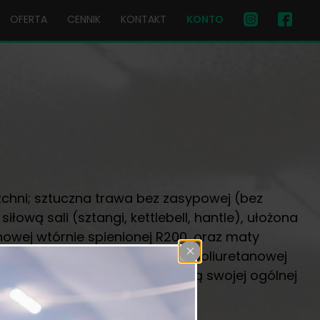
OFERTA
CENNIK
KONTAKT
KONTO
zchni; sztuczna trawa bez zasypowej (bez
ą sali (sztangi, kettlebell, hantle), ułożona
wej wtórnie spienionej R200, oraz maty
anki EVA, oraz 20mm pianki poliuretanowej
, treningiem siłowym i poprawą swojej ogólnej