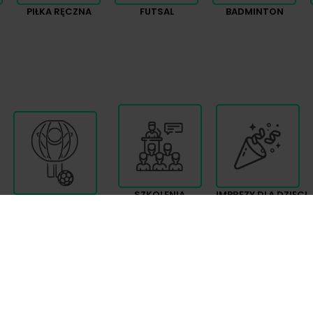
PIŁKA RĘCZNA
FUTSAL
BADMINTON
SZKOLENIA
IMPREZY DLA DZIECI
BUMPER BALL
EVENTY