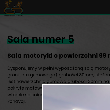
Sala numer 5
Sala motoryki o powierzchni 99
Dysponujemy w pełni wyposażoną salą motoryki
granulatu gumowego) grubości 30mm, ułożona n
jest nawierzchnia gumowa grubości 30mm na 2
pokryte matowym, antypoślizgowym materiał
wtórnie spienionej R200. To znakomita okazja
kondycji.