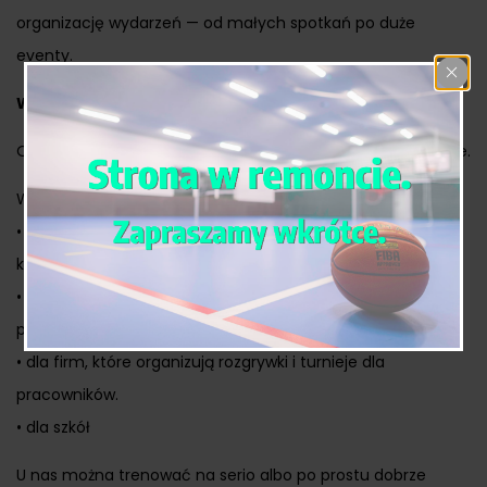
organizację wydarzeń — od małych spotkań po duże
eventy.
Wynajem sal sportowych
Oferujemy nowoczesne, w pełni wyposażone sale sportowe.
Wynajmujemy je:
• dla grup rekreacyjnych, które chcą pograć w siatkówkę,
koszykówkę, piłkę ręczną czy futsal,
• dla trenerów i instruktorów, którzy prowadzą lub chcą
prowadzić zajęcia sportowe,
• dla firm, które organizują rozgrywki i turnieje dla
pracowników.
• dla szkół
U nas można trenować na serio albo po prostu dobrze