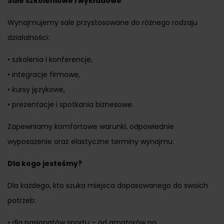
Sale szkoleniowe i wykładowe
Wynajmujemy sale przystosowane do różnego rodzaju
działalności:
• szkolenia i konferencje,
• integracje firmowe,
• kursy językowe,
• prezentacje i spotkania biznesowe.
Zapewniamy komfortowe warunki, odpowiednie
wyposażenie oraz elastyczne terminy wynajmu.
Dla kogo jesteśmy?
Dla każdego, kto szuka miejsca dopasowanego do swoich
potrzeb:
• dla pasjonatów sportu – od amatorów po